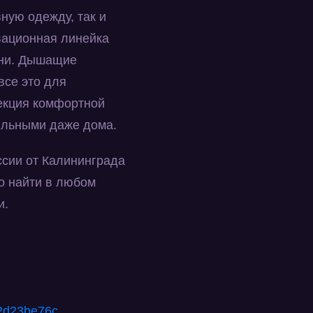
вную одежду, так и
вационная линейка
зни. Дышащие
все это для
екция комфортной
ильными даже дома.
ссии от Калининграда
ко найти в любом
и.
2
d
23
be
76
c