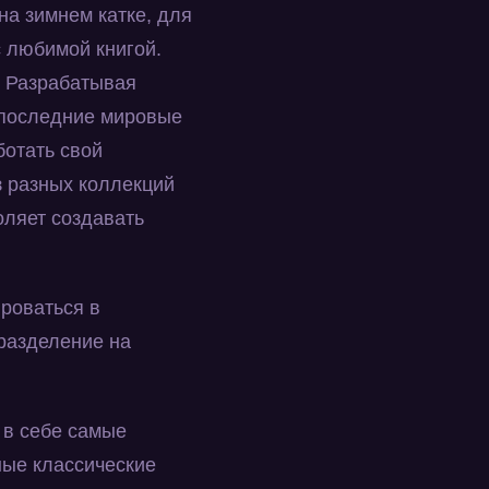
на зимнем катке, для
с любимой книгой.
. Разрабатывая
 последние мировые
ботать свой
з разных коллекций
оляет создавать
роваться в
 разделение на
в себе самые
ые классические