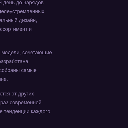
й день до нарядов
 целеустремленных
альный дизайн,
ассортимент и
е модели, сочетающие
разработана
 собраны самые
йне.
ется от других
браз современной
 тенденции каждого