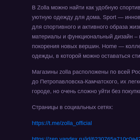
В Zolla можно найти как удобную спорти
уютную одежду для дома. Sport — инно
для спортивного и активного образа жи
материалы и функциональный дизайн – 
покорения новых вершин. Home — колл
одежды, в которой можно оставаться ст
Магазины zolla расположены по всей Ро
до Петропавловска-Камчатского, их лег
городе, но очень сложно уйти без покупк
Страницы в социальных сетях:
https
://
t
.
me
/
zolla
_
official
https
://
zen
.
yandex
.
ru
/
id
/6230765
a
710
c
0
a
4