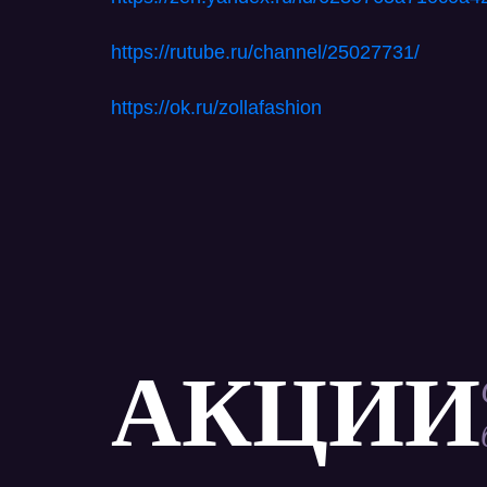
https
://
rutube
.
ru
/
channel
/25027731/
https
://
ok
.
ru
/
zollafashion
АКЦИИ