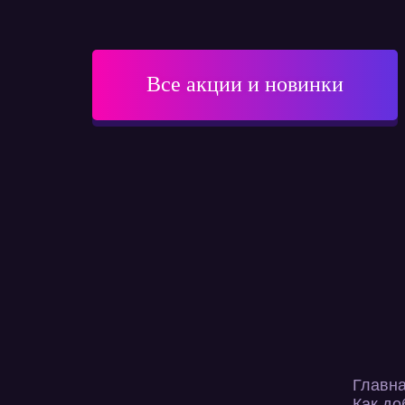
Все акции и новинки
Главн
Как до